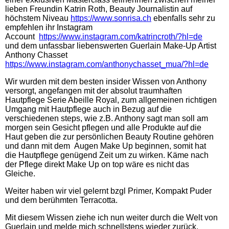
lieben Freundin Katrin Roth, Beauty Journalistin auf
höchstem Niveau
https://www.sonrisa.ch
ebenfalls sehr zu
empfehlen ihr Instagram
Account
https://www.instagram.com/katrincroth/?hl=de
und dem unfassbar liebenswerten Guerlain Make-Up Artist
Anthony Chasset
https://www.instagram.com/anthonychasset_mua/?hl=de
Wir wurden mit dem besten insider Wissen von Anthony
versorgt, angefangen mit der absolut traumhaften
Hautpflege Serie Abeille Royal, zum allgemeinen richtigen
Umgang mit Hautpflege auch in Bezug auf die
verschiedenen steps, wie z.B. Anthony sagt man soll am
morgen sein Gesicht pflegen und alle Produkte auf die
Haut geben die zur persönlichen Beauty Routine gehören
und dann mit dem Augen Make Up beginnen, somit hat
die Hautpflege genügend Zeit um zu wirken. Käme nach
der Pflege direkt Make Up on top wäre es nicht das
Gleiche.
Weiter haben wir viel gelernt bzgl Primer, Kompakt Puder
und dem berühmten Terracotta.
Mit diesem Wissen ziehe ich nun weiter durch die Welt von
Guerlain und melde mich schnellstens wieder zurück.