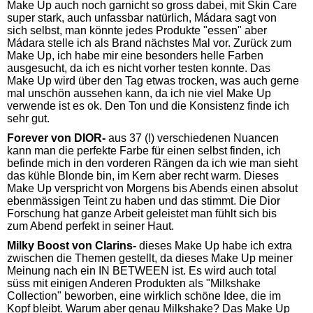
Make Up auch noch garnicht so gross dabei, mit Skin Care
super stark, auch unfassbar natürlich, Mádara sagt von
sich selbst, man könnte jedes Produkte "essen" aber
Mádara stelle ich als Brand nächstes Mal vor. Zurück zum
Make Up, ich habe mir eine besonders helle Farben
ausgesucht, da ich es nicht vorher testen konnte. Das
Make Up wird über den Tag etwas trocken, was auch gerne
mal unschön aussehen kann, da ich nie viel Make Up
verwende ist es ok. Den Ton und die Konsistenz finde ich
sehr gut.
Forever von DIOR-
aus 37 (!) verschiedenen Nuancen
kann man die perfekte Farbe für einen selbst finden, ich
befinde mich in den vorderen Rängen da ich wie man sieht
das kühle Blonde bin, im Kern aber recht warm. Dieses
Make Up verspricht von Morgens bis Abends einen absolut
ebenmässigen Teint zu haben und das stimmt. Die Dior
Forschung hat ganze Arbeit geleistet man fühlt sich bis
zum Abend perfekt in seiner Haut.
Milky Boost von Clarins-
dieses Make Up habe ich extra
zwischen die Themen gestellt, da dieses Make Up meiner
Meinung nach ein IN BETWEEN ist. Es wird auch total
süss mit einigen Anderen Produkten als "Milkshake
Collection" beworben, eine wirklich schöne Idee, die im
Kopf bleibt. Warum aber genau Milkshake? Das Make Up