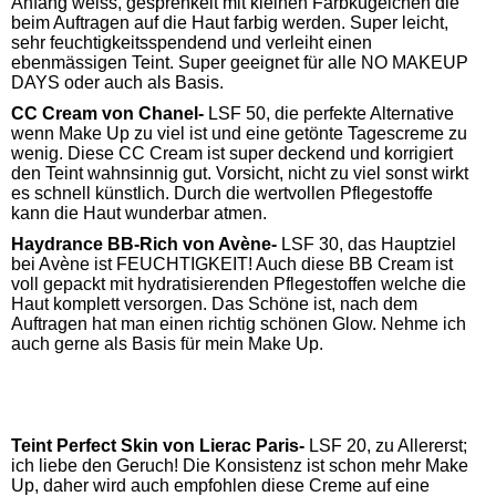
Anfang weiss, gesprenkelt mit kleinen Farbkügelchen die
beim Auftragen auf die Haut farbig werden. Super leicht,
sehr feuchtigkeitsspendend und verleiht einen
ebenmässigen Teint. Super geeignet für alle NO MAKEUP
DAYS oder auch als Basis.
CC Cream von Chanel-
LSF 50, die perfekte Alternative
wenn Make Up zu viel ist und eine getönte Tagescreme zu
wenig. Diese CC Cream ist super deckend und korrigiert
den Teint wahnsinnig gut. Vorsicht, nicht zu viel sonst wirkt
es schnell künstlich. Durch die wertvollen Pflegestoffe
kann die Haut wunderbar atmen.
Haydrance BB-Rich von Avène-
LSF 30, das Hauptziel
bei Avène ist FEUCHTIGKEIT! Auch diese BB Cream ist
voll gepackt mit hydratisierenden Pflegestoffen welche die
Haut komplett versorgen. Das Schöne ist, nach dem
Auftragen hat man einen richtig schönen Glow. Nehme ich
auch gerne als Basis für mein Make Up.
Teint Perfect Skin von Lierac Paris-
LSF 20, zu Allererst;
ich liebe den Geruch! Die Konsistenz ist schon mehr Make
Up, daher wird auch empfohlen diese Creme auf eine