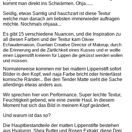
kommt man direkt ins Schwärmen. Ohja......
Seidig, etwas Samtig und hauchzart ist diese Textur
welche man danach am liebsten immerwieder auftragen
möchte. Nochmals ohjaaa...
Es gibt 15 verschiedene Nuancen, und die Inspiration zu
all diesen Farben und der Textur kam
Olivier
Echaudemaison, Guerlain Creative Director of Makeup, durch
die Erinnerung and die Zärtlichkeit eines Kusses und er wollte
einen Lippenstift kreieren für Lippen die geküsst werden wollen
und müssen.
Normalerweise kommen mir bei mattem Lippenstift sofort
Bilder in den Kopf, weil naja Farbe bricht oder hinterlässt
komische Ränder... Bei den Tender Matte sieht die Sache
allerdings etwas anders aus.
Wir sprechen hier von Performance. Super leichte Textur,
Feuchtigkeit gebend, wie eine zweite Haut. In diesem
Moment hat sich das Bild in meinem Kopf geändert.
Und warum ist das so?
Die Hauptbestandteile der matten Lippenstifte bestehen
aus Hyaluron, Shea Butter und Rosen Extrakt, diese Drei