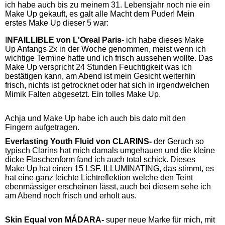
ich habe auch bis zu meinem 31. Lebensjahr noch nie ein
Make Up gekauft, es galt alle Macht dem Puder! Mein
erstes Make Up dieser 5 war:
I
NFAILLIBLE von L'Oreal Paris-
ich habe dieses Make
Up Anfangs 2x in der Woche genommen, meist wenn ich
wichtige Termine hatte und ich frisch aussehen wollte. Das
Make Up verspricht 24 Stunden Feuchtigkeit was ich
bestätigen kann, am Abend ist mein Gesicht weiterhin
frisch, nichts ist getrocknet oder hat sich in irgendwelchen
Mimik Falten abgesetzt. Ein tolles Make Up.
Achja und Make Up habe ich auch bis dato mit den
Fingern aufgetragen.
Everlasting Youth Fluid von CLARINS-
der Geruch so
typisch Clarins hat mich damals umgehauen und die kleine
dicke Flaschenform fand ich auch total schick. Dieses
Make Up hat einen 15 LSF. ILLUMINATING, das stimmt, es
hat eine ganz leichte Lichtreflektion welche den Teint
ebenmässiger erscheinen lässt, auch bei diesem sehe ich
am Abend noch frisch und erholt aus.
Skin Equal von MÁDARA-
super neue Marke für mich, mit