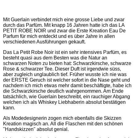
Mit Guerlain verbindet mich eine grosse Liebe und zwar
durch das Parfüm. Mit knapp 16 Jahren hatte ich das LA
PETIT ROBE NOIR und zwar die Erste Kreation Eau De
Parfum für mich entdeckt und es über Jahre in allen
verschiedenen Ausführungen gekauft.
Das La Petit Robe Noir ist ein sehr intensives Parfüm, es
besteht quasi aus dem Besten was die Natur an
schwarzen Noten zu bieten hat: Schwarzkirsche, schwarze
Rose & schwarzer Tee. Dieser Duft ist irgendwie süss,
aber zugleich unglaublich tief. Früher wusste ich nie was
der ERSTE Geruch ist welcher sofort in die Nase geht und
nachdem ich mich etwas mehr damit beschäftigte, habe ich
die Schwarzkirsche deutlich wahrgenommen. Am Ende
tatsächlich, wie Guerlain beschreibt, ein rauchiger Abgang
welchen ich als Whiskey Liebhaberin absolut bestätigen
kann.
Als Modedesignerin zogen mich ebenfalls die Skizzen
Kreation magisch an. All die Flaschen mit den schönen
"Handskizzen" absolut genial.